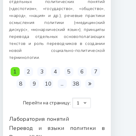
отдельных политических понятий
(«деспотизм», «государство», «общество»,
«народ», «нация» и др.); речевые практики
осмысления политики («медицинский
дискурс», «монархический язык»); принципы
перевода отдельных основополагающих
текстов и роль переводчиков в создании
новой социально-политической
терминологии.
1
2
3
4
5
6
7
8
9
10
...
38
Перейти на страницу:
Лаборатория понятий
Перевод и языки политики в