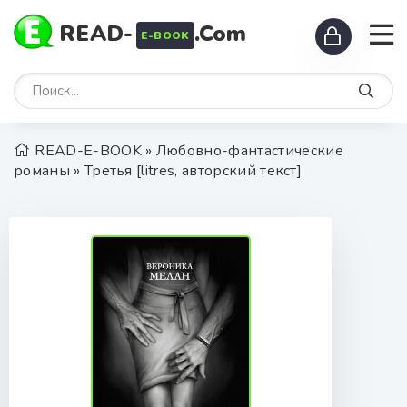
READ-
.Com
E-BOOK
READ-E-BOOK
»
Любовно-фантастические
романы
» Третья [litres, авторский текст]