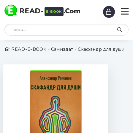
READ-
.Com
E-BOOK
READ-E-BOOK
»
Самиздат
» Скафандр для души